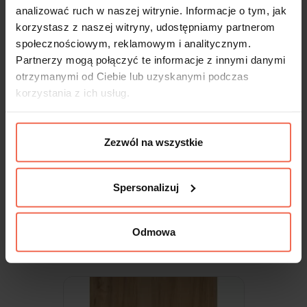
analizować ruch w naszej witrynie. Informacje o tym, jak
korzystasz z naszej witryny, udostępniamy partnerom
społecznościowym, reklamowym i analitycznym.
Partnerzy mogą połączyć te informacje z innymi danymi
otrzymanymi od Ciebie lub uzyskanymi podczas
korzystania z ich usług.
Zezwól na wszystkie
Egger - Próbka H1303 ST12 DĄB
BELMONT BRĄZOWY 300x200x18
Spersonalizuj
9,99 zł
Odmowa