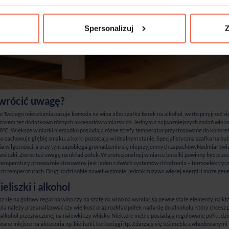
Spersonalizuj
Z
zwrócić uwagę?
 do Twojego mieszkania pasuje komoda na wina albo szafka barek na alkohol, warto przyjrzeć si
zasem też dodatkowo różnych akcesoriów winiarskich. Jednym z najważniejszych zadań winiar
8°C. Większe winiarki nierzadko posiadają różne strefy temperatur przystosowane do konkre
o zachowuje głębię smaku, a korki pozostają w idealnym stanie. Specjalistyczna szafka na bu
 wilgotności, a przy tym zapobiega gromadzeniu się nieprzyjemnych zapachów. Nadmiar świat
zwiczki. Zwróć też uwagę na układ półek. W profesjonalnej winiarce butelki powinny być pr
temperatury przeważnie stosowany jest jeden z dwóch systemów chłodzenia – termoelektryczny
ch temperaturach. Drugi radzi sobie nawet w zimnie, jednak zużywa więcej energii i może gen
eliszki i alkohol
sz się na gotowy regał na wino czy na
szafę na wino na wymiar
, są pewne stałe elementy, na k
la należy przeanalizować czy wielkość oraz rozkład półek nada się do alkoholu, który chcesz
 alkohol przeznaczonej na nalewki czy whisky. Niektóre meble posiadają regulowane półki, dz
ne miejsce na akcesoria np. kieliszki, korkociągi itp. Zdarzają się też meble z wbudowanymi 