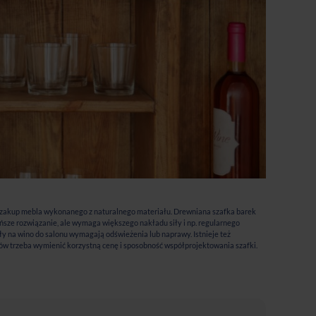
st zakup mebla wykonanego z naturalnego materiału. Drewniana szafka barek
ańsze rozwiązanie, ale wymaga większego nakładu siły i np. regularnego
ały na wino do salonu wymagają odświeżenia lub naprawy. Istnieje też
ów trzeba wymienić korzystną cenę i sposobność współprojektowania szafki.