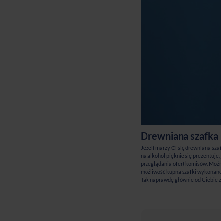
Drewniana szafka 
Jeżeli marzy Ci się drewniana sz
na alkohol pięknie się prezentuje
przeglądania ofert komisów. Można
możliwość kupna szafki wykonanej
Tak naprawdę głównie od Ciebie za