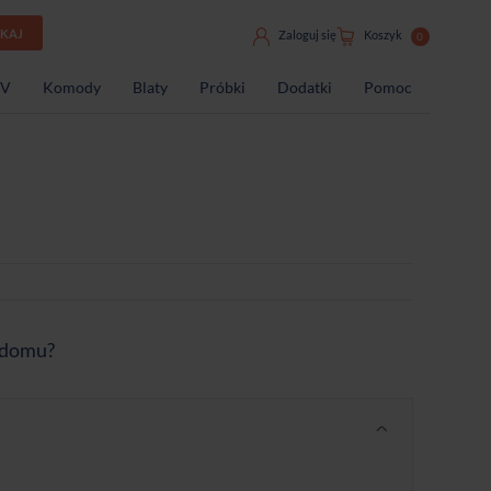
UKAJ
Zaloguj się
Koszyk
0
TV
Komody
Blaty
Próbki
Dodatki
Pomoc
m domu?