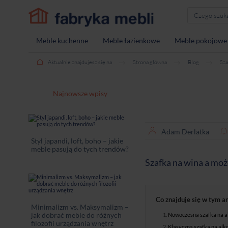
Meble kuchenne
Meble łazienkowe
Meble pokojowe
Aktualnie znajdujesz się na
Strona główna
Blog
Sza
Najnowsze wpisy
Adam Derlatka
Styl japandi, loft, boho – jakie
meble pasują do tych trendów?
Szafka na wina a moż
Co znajduje się w tym a
Minimalizm vs. Maksymalizm –
jak dobrać meble do różnych
Nowoczesna szafka na a
filozofii urządzania wnętrz
Klasyczna szafka na alk