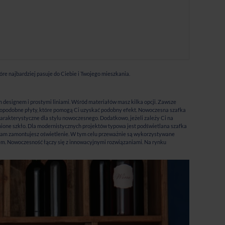
tóre najbardziej pasuje do Ciebie i Twojego mieszkania.
 designem i prostymi liniami. Wśród materiałów masz kilka opcji. Zawsze
wnopodobne płyty, które pomogą Ci uzyskać podobny efekt. Nowoczesna szafka
charakterystyczne dla stylu nowoczesnego. Dodatkowo, jeżeli zależy Ci na
ione szkło. Dla modernistycznych projektów typowa jest podświetlana szafka
 sam zamontujesz oświetlenie. W tym celu przeważnie są wykorzystywane
em. Nowoczesność łączy się z innowacyjnymi rozwiązaniami. Na rynku