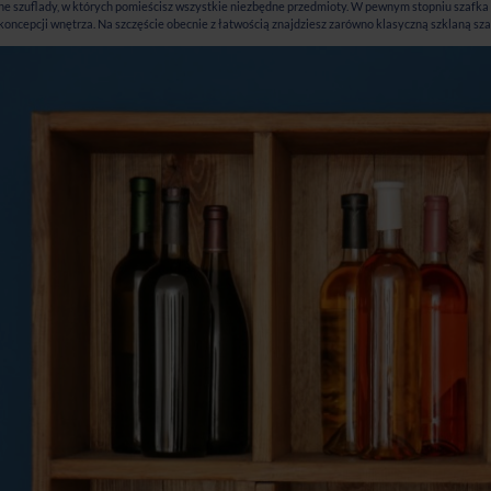
ne szuflady, w których pomieścisz wszystkie niezbędne przedmioty. W pewnym stopniu szafka n
koncepcji wnętrza. Na szczęście obecnie z łatwością znajdziesz zarówno klasyczną szklaną szaf