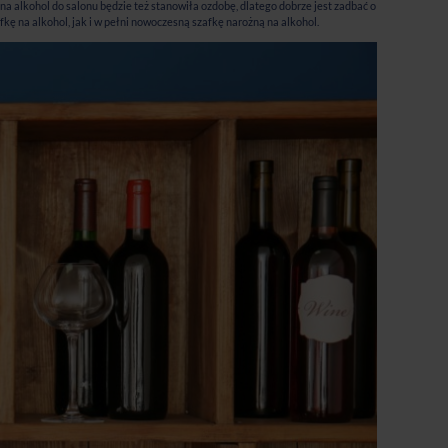
a alkohol do salonu będzie też stanowiła ozdobę, dlatego dobrze jest zadbać o
kę na alkohol, jak i w pełni nowoczesną szafkę narożną na alkohol.