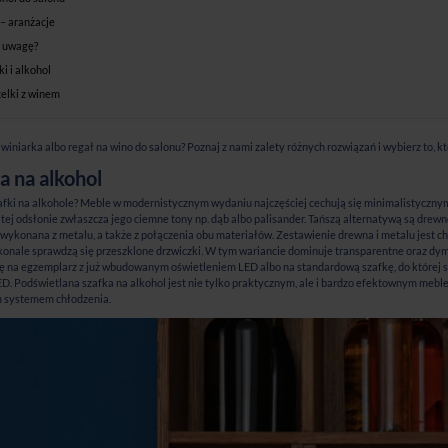
 – aranżacje
ć uwagę?
ki i alkohol
elki z winem
winiarka albo regał na wino do salonu? Poznaj z nami zalety różnych rozwiązań i wybierz to, k
 na alkohol
afki na alkohole? Meble w modernistycznym wydaniu najczęściej cechują się minimalistycznym
tej odsłonie zwłaszcza jego ciemne tony np. dąb albo palisander. Tańszą alternatywą są dre
eż wykonana z metalu, a także z połączenia obu materiałów. Zestawienie drewna i metalu jest 
onale sprawdzą się przeszklone drzwiczki. W tym wariancie dominuje transparentne oraz dym
ię na egzemplarz z już wbudowanym oświetleniem LED albo na standardową szafkę, do której
. Podświetlana szafka na alkohol jest nie tylko praktycznym, ale i bardzo efektownym mebl
m systemem chłodzenia.