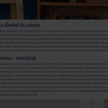
a alkohol do salonu
ohol są wysokiej klasy materiały oraz staranne wykonanie. W kwestii materiałów przeważa drew
oki połysk. Podobnie, jak w przypadku mebli nowoczesnych, tutaj również tańszą alternatywą
dycyjne meble nierzadko są bogato zdobione, posiadają liczne ornamenty, rzeźbienia czy frezow
zklenia, jednak tym razem pożądane jest kolorowe szkło, które tworzy jedyne w swoim rodzaju
 do szafek. Dobrze sprawdzają się m.in. okrągłe gałki albo uchwyty w kształcie liści czy kwia
 przeznaczone nie tylko do przechowywania trunków, ale też eleganckich szklanek, kieliszków
alonu – aranżacje
cznego jest jeszcze parę typów aranżacji, które są najchętniej wybierane w polskich domach.
akterystycznego sznytu. To właśnie brak perfekcji jest tu pożądaną cechą. Widoczne usłojenia,
dominują ciemne tony drewna, choć czasem wybierana jest również sosna. Ponadto istnieje od
arte półki, a przechowywane butelki pełnią rolę ozdoby. Rzadko pojawiają się przeszklenia, z
z winem w industrialnej odsłonie? Ważna jest prosta i minimalistyczna forma, która stanowi 
y zawiasy. W kwestii materiału najczęściej łączone jest drewno, metal oraz szkło. Zdarzają si
odcieniach brązu i szarości. Kolejną lubianą przez Polaków estetyką jest styl skandynawski. 
ede wszystkim użytkowe. Wśród materiałów przeważa drewno oraz drewnopodobne płyty. Wybiera
 subtelnym podświetleniem LED.