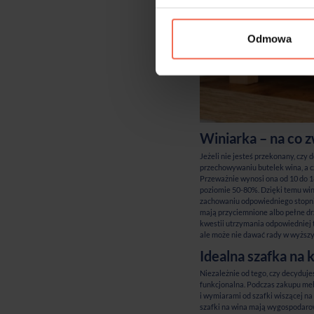
Odmowa
Winiarka – na co 
Jeżeli nie jesteś przekonany, czy
przechowywaniu butelek wina, a c
Przeważnie wynosi ona od 10 do 1
poziomie 50-80%. Dzięki temu win
zachowaniu odpowiedniego stopnia
mają przyciemnione albo pełne dr
kwestii utrzymania odpowiedniej 
ale może nie dawać rady w wyższy
Idealna szafka na ki
Niezależnie od tego, czy decyduje
funkcjonalna. Podczas zakupu meb
i wymiarami od szafki wiszącej na
szafki na wina mają wygospodarowa