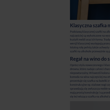
Klasyczna szafka n
Podstawą klasycznej szafki na alk
najczęściej są wykończone na wys
kształt mebli oraz ich forma. Tra
wersji klasycznej występują przes
Istotną rolę pełnią także uchwyty
szafki na alkohole przeważnie są
Regał na wino do s
Oprócz stylu nowoczesnego i klasy
drewna, które nadaje całości char
niepowtarzalny. W kwestii koloru 
komoda na wina najczęściej ma otw
prezentuje się szafka na butelki 
konstrukcyjne np. stalowe nogi cz
sprawdzają się zwłaszcza meble w 
mają prostą konstrukcję i są prz
się też
wisząca szafka na alkohol
z