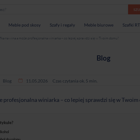
SZ
Meble pod skosy
Szafy i regały
Meble biurowe
Szafki R
fka na wina a może profesjonalna winiarka – co lepiej sprawdzi się w Twoim domu?
Blog
Blog
11.05.2026
Czas czytania ok.
5
min.
e profesjonalna winiarka – co lepiej sprawdzi się w Twoi
rtykule?
lkohol
ohol do salonu