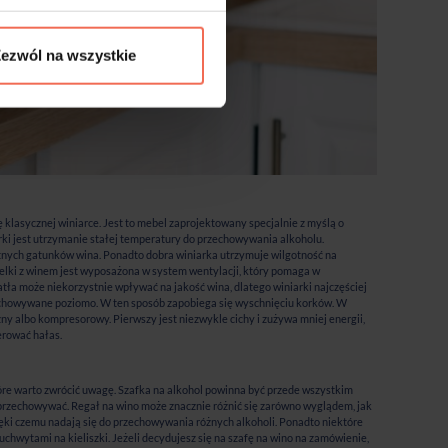
ezwól na wszystkie
ę klasycznej winiarce. Jest to mebel zaprojektowany specjalnie z myślą o
ki jest utrzymanie stałej temperatury do przechowywania alkoholu.
tnych gatunków wina. Ponadto dobra winiarka utrzymuje wilgotność na
telki z winem jest wyposażona w system wentylacji, który pomaga w
ła może niekorzystnie wpływać na jakość wina, dlatego winiarki najczęściej
zechowywane poziomo. W ten sposób zapobiega się wyschnięciu korków. W
 albo kompresorowy. Pierwszy jest niezwykle cichy i zużywa mniej energii,
erować hałas.
tóre warto zwrócić uwagę. Szafka na alkohol powinna być przede wszystkim
 przechowywać. Regał na wino może znacznie różnić się zarówno wyglądem, jak
ięki czemu nadają się do przechowywania różnych alkoholi. Ponadto niektóre
uchwytami na kieliszki. Jeżeli decydujesz się na szafę na wino na zamówienie,