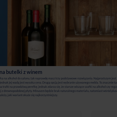
na butelki z winem
afka na alkohol do salonu, tak naprawdę masz trzy podstawowe rozwiązania. Najprostszym je
, jednak jej wadą jest wysoka cena. Drugą opcją jest wybranie używanego mebla. To znacznie t
 trafić na prawdziwą perełkę, jednak zdarza się, że starsze wiszące szafki na alkohol czy reg
 z drewnopodobnej płyty. Minusem będzie brak naturalnego materiału, natomiast wśród plus
leży, jaki wariant okaże się najkorzystniejszy.