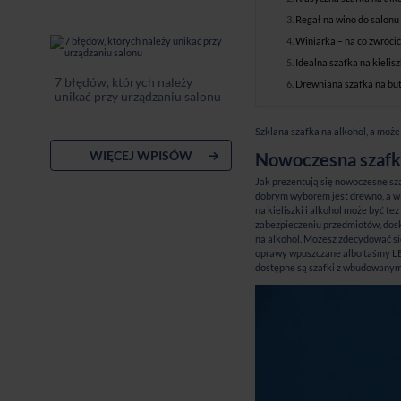
Regał na wino do salonu
Winiarka – na co zwróci
Idealna szafka na kielisz
7 błędów, których należy
Drewniana szafka na but
unikać przy urządzaniu salonu
Szklana szafka na alkohol, a może 
WIĘCEJ WPISÓW
Nowoczesna szafka
Jak prezentują się nowoczesne sz
dobrym wyborem jest drewno, a w 
na kieliszki i alkohol może być t
zabezpieczeniu przedmiotów, dosk
na alkohol. Możesz zdecydować s
oprawy wpuszczane albo taśmy LED
dostępne są szafki z wbudowany