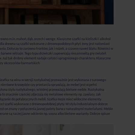
no m.in. mahoń, dąb, orzech i wenge. Klasyczne szafki na kieliszki i alkohol
 dla drewna są szafki wykonane z drewnopodobnych płyt. Inny jest natomiast
ania. Dotyczy to zarówno frontów, jak i nóżek, a czasem nawet blatu. Również w
 barwne witraże. Tego typu drzwiczki zapewniają niesamowitą grę świateł.
tów. Już tak drobny element nadaje całości upragnionego charakteru. Klasyczne
 czy akcesoriów barmańskich.
 Szafka na wina w wersji rustykalnej przeważnie jest wykonana z surowego
 nierówne krawędzie czy przetarcia sprawiają, że mebel jest w pełni
słona stylu rustykalnego, w której przeważają bielone meble. Rustykalna
a to znacznie częściej zdarzają się metalowe elementy np. zawiasy. Jak
nawiązanie do pofabrycznych mebli. Szafka może mieć widoczne elementy
ę też szafki wykonane z drewnopodobnej płyty. W stylu industrialnym dobrze
Jest on znany z połączenia jasnej palety barw z naturalnymi materiałami. Meble
ne są raczej jasne odcienie np. sosna albo bielone warianty. Dobrze spisze