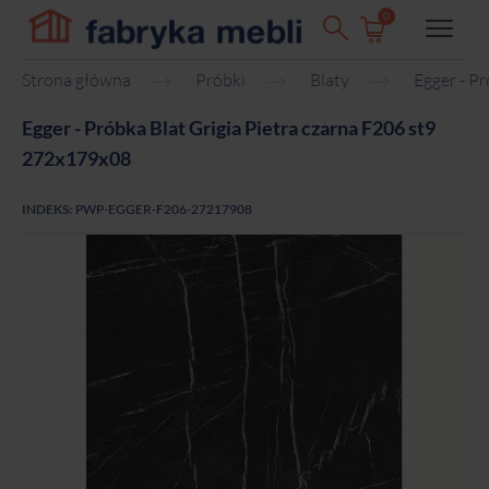
0
Strona główna
Próbki
Blaty
Egger - P
Egger - Próbka Blat Grigia Pietra czarna F206 st9
272x179x08
INDEKS:
PWP-EGGER-F206-27217908