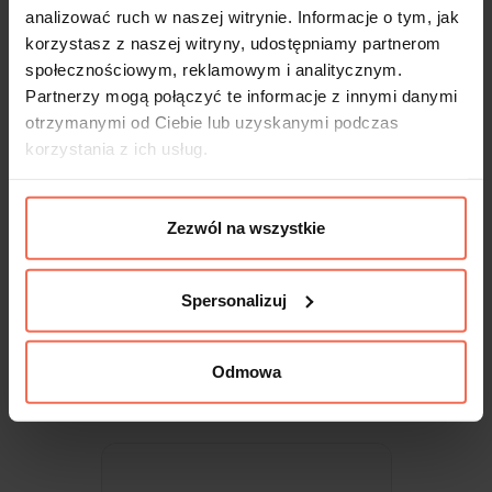
analizować ruch w naszej witrynie. Informacje o tym, jak
korzystasz z naszej witryny, udostępniamy partnerom
społecznościowym, reklamowym i analitycznym.
Partnerzy mogą połączyć te informacje z innymi danymi
otrzymanymi od Ciebie lub uzyskanymi podczas
korzystania z ich usług.
Zezwól na wszystkie
Egger - Próbka Biały alpejski W1100 PM
MDF PerfectSense 300x200x18
Spersonalizuj
19,99 zł
Odmowa