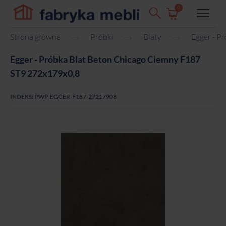
0
Strona główna
Próbki
Blaty
Egger - P
Egger - Próbka Blat Beton Chicago Ciemny F187
ST9 272x179x0,8
INDEKS:
PWP-EGGER-F187-27217908