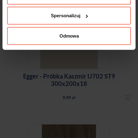
Spersonalizuj
Odmowa
Egger - Próbka Kaszmir U702 ST9
300x200x18
9,99 zł