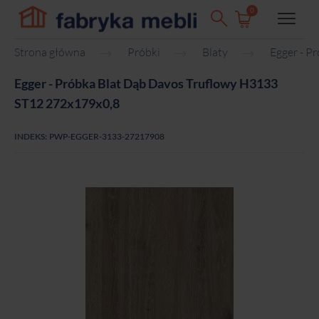
0
Strona główna
Próbki
Blaty
Egger - P
Egger - Próbka Blat Dąb Davos Truflowy H3133
ST12 272x179x0,8
INDEKS:
PWP-EGGER-3133-27217908