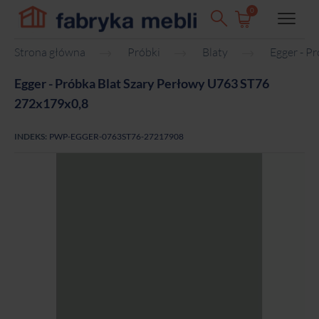
0
Strona główna
Próbki
Blaty
Egger - P
Egger - Próbka Blat Szary Perłowy U763 ST76
272x179x0,8
INDEKS:
PWP-EGGER-0763ST76-27217908