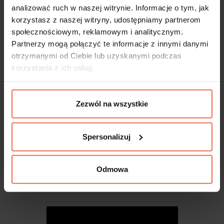
analizować ruch w naszej witrynie. Informacje o tym, jak
korzystasz z naszej witryny, udostępniamy partnerom
społecznościowym, reklamowym i analitycznym.
Partnerzy mogą połączyć te informacje z innymi danymi
otrzymanymi od Ciebie lub uzyskanymi podczas
korzystania z ich usług.
Zezwól na wszystkie
Egger - Próbka Dąb Halifax Naturalny
H1180 ST37 300x200x18
Spersonalizuj
9,99 zł
Odmowa