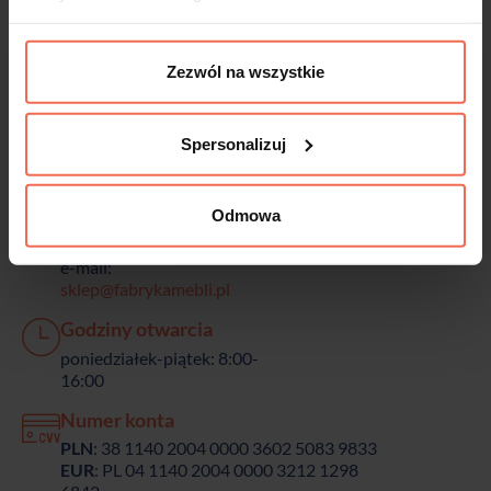
Zezwól na wszystkie
Fabryka Mebli
Spersonalizuj
Energetyków 19A , 20-468
Lublin
Zadzwoń lub napisz
Odmowa
telefon:
603 923 333
e-mail:
sklep@fabrykamebli.pl
Godziny otwarcia
poniedziałek-piątek: 8:00-
16:00
Numer konta
PLN
: 38 1140 2004 0000 3602 5083 9833
EUR
: PL 04 1140 2004 0000 3212 1298