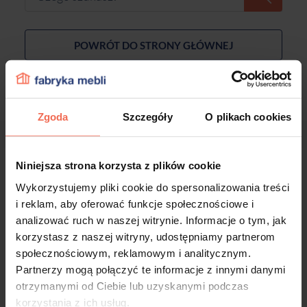
POWRÓT DO STRONY GŁÓWNEJ
Zgoda
Szczegóły
O plikach cookies
Niniejsza strona korzysta z plików cookie
NEWSLETTER
Wykorzystujemy pliki cookie do spersonalizowania treści
i reklam, aby oferować funkcje społecznościowe i
Zapisz się do naszego newslettera, aby otrzymywać
analizować ruch w naszej witrynie. Informacje o tym, jak
informacje o promocjach i nowościach z naszego sklepu!
korzystasz z naszej witryny, udostępniamy partnerom
społecznościowym, reklamowym i analitycznym.
Partnerzy mogą połączyć te informacje z innymi danymi
otrzymanymi od Ciebie lub uzyskanymi podczas
ADRES E-MAIL
korzystania z ich usług.